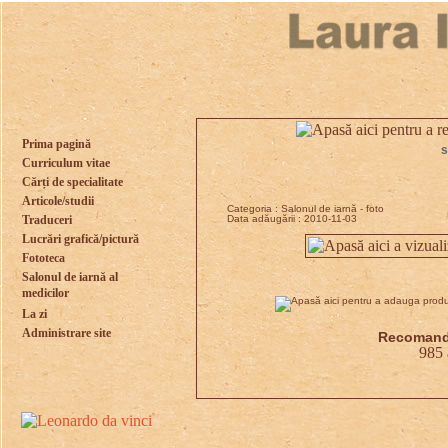
Prima pagină
s
Curriculum vitae
Cărți de specialitate
Articole/studii
Categoria : Salonul de iarnă - foto
Traduceri
Data adăugării : 2010-11-03
Lucrări grafică/pictură
Fototeca
Salonul de iarnă al
medicilor
La zi
Administrare site
Recomandă
985 