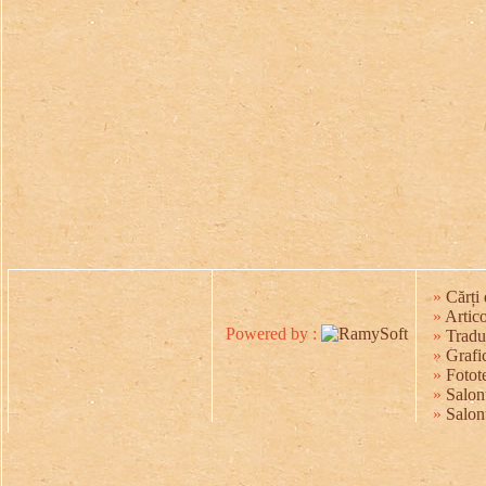
»
Cărți 
»
Artico
Powered by :
»
Tradu
»
Grafic
»
Fotot
»
Salonu
»
Salon