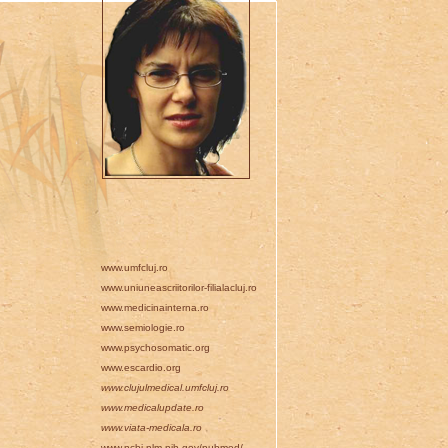
www.umfcluj.ro
www.uniuneascriitorilor-filialacluj.ro
www.medicinainterna.ro
www.semiologie.ro
www.psychosomatic.org
www.escardio.org
www.clujulmedical.umfcluj.ro
www.medicalupdate.ro
www.viata-medicala.ro
www.ncbi.nlm.nih.gov/pubmed/