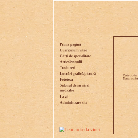
Prima pagină
Curriculum vitae
Cărți de specialitate
Articole/studii
Traduceri
Lucrări grafică/pictură
Categoria 
Data adăug
Fototeca
Salonul de iarnă al
medicilor
La zi
Administrare site