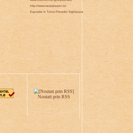
http://www.medultrason.ro/
Expozitie in Turnul Fierarilor Sighisoara
Noutati prin RSS