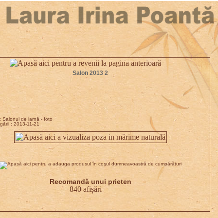
Salon 2013 2
: Salonul de iarnă - foto
ării : 2013-11-21
Recomandă unui prieten
840 afișări