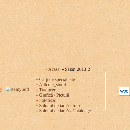
» Acasă
» Salon-2013-2
»
Cărți de specialitate
»
Articole_studii
y :
»
Traduceri
»
Grafică / Pictură
»
Fototecă
»
Salonul de iarnă - foto
»
Salonul de iarnă - Cataloage