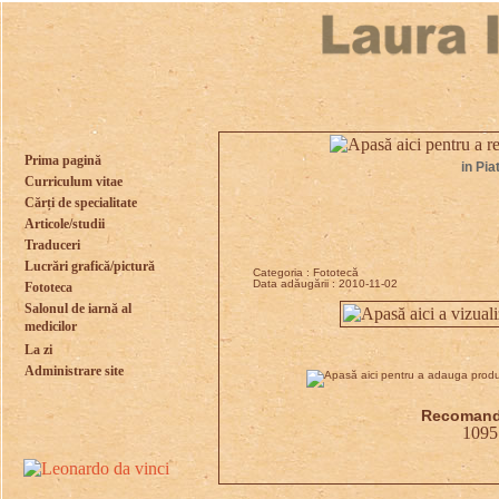
Prima pagină
in Pia
Curriculum vitae
Cărți de specialitate
Articole/studii
Traduceri
Lucrări grafică/pictură
Categoria : Fototecă
Data adăugării : 2010-11-02
Fototeca
Salonul de iarnă al
medicilor
La zi
Administrare site
Recomandă
1095 