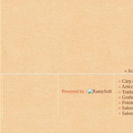
» Ac
»
Cărți 
»
Artico
Powered by :
»
Tradu
»
Grafic
»
Fotot
»
Salonu
»
Salon