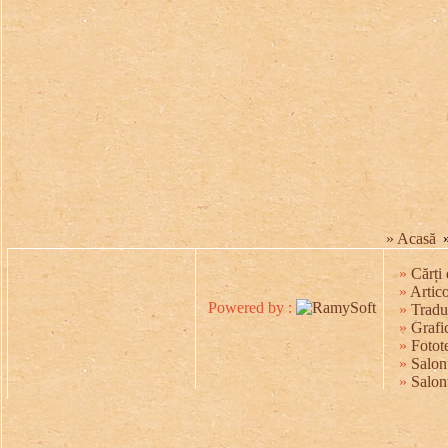
» Acasă
»
Cărți 
»
Artico
Powered by :
»
Tradu
»
Grafic
»
Fotot
»
Salonu
»
Salon