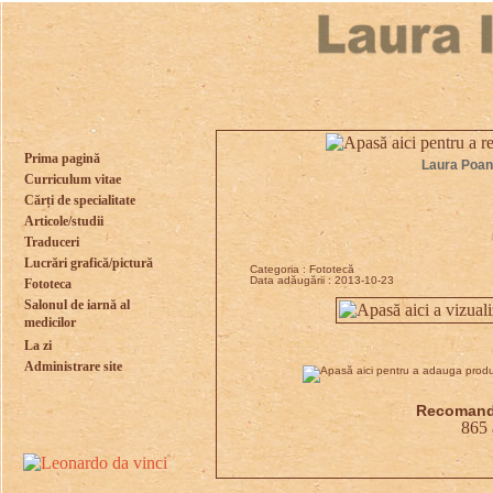
Prima pagină
Laura Poant
Curriculum vitae
Cărți de specialitate
Articole/studii
Traduceri
Lucrări grafică/pictură
Categoria : Fototecă
Data adăugării : 2013-10-23
Fototeca
Salonul de iarnă al
medicilor
La zi
Administrare site
Recomandă
865 